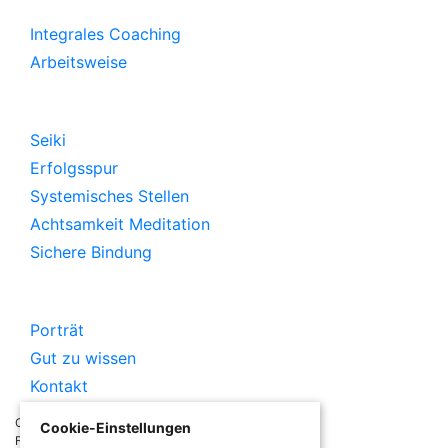
Integrales Coaching
Arbeitsweise
Workshop
Seiki
Erfolgsspur
Systemisches Stellen
Achtsamkeit Meditation
Sichere Bindung
Praxis
Porträt
Gut zu wissen
Kontakt
Copyright ©
2026 | created with
by
express design
|
Cookie-Einstellungen
Fotos: Michael Meier